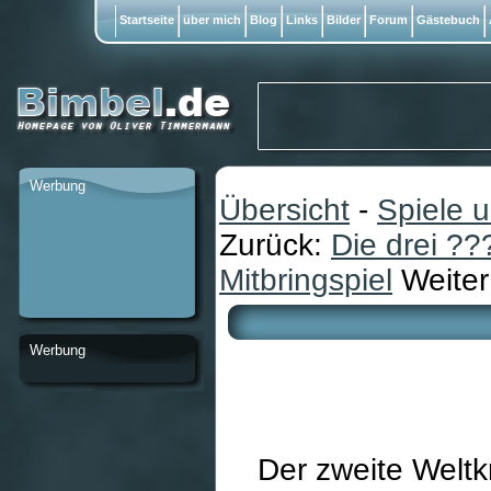
Startseite
über mich
Blog
Links
Bilder
Forum
Gästebuch
Werbung
Übersicht
-
Spiele 
Zurück:
Die drei ??
Mitbringspiel
Weiter
Werbung
Der zweite Weltk