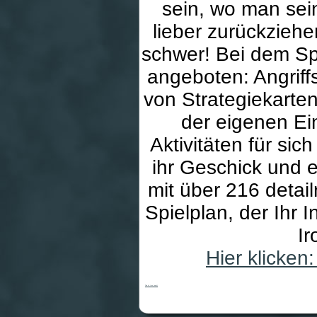
sein, wo man sein
lieber zurückziehe
schwer! Bei dem Spi
angeboten: Angrif
von Strategiekarten
der eigenen Ein
Aktivitäten für si
ihr Geschick und e
mit über 216 detai
Spielplan, der Ihr
Ir
Hier klicke
Tide of Iron (engl.)