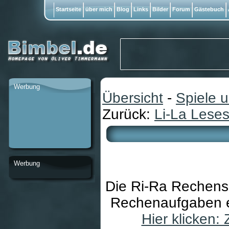
Startseite
über mich
Blog
Links
Bilder
Forum
Gästebuch
Werbung
Übersicht
-
Spiele 
Zurück:
Li-La Lese
Werbung
Die Ri-Ra Rechensch
Rechenaufgaben ei
Hier klicken