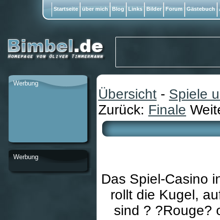
Startseite
über mich
Blog
Links
Bilder
Forum
Gästebuch
Werbung
Übersicht
-
Spiele 
Zurück:
Finale
Weit
Werbung
Das Spiel-Casino i
rollt die Kugel, a
sind ? ?Rouge? o