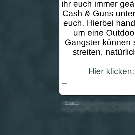
ihr euch immer geä
Cash & Guns unter
euch. Hierbei han
um eine Outdoor
Gangster können s
streiten, natürl
Hier klicke
Cash`n Guns Live
Einkaufen