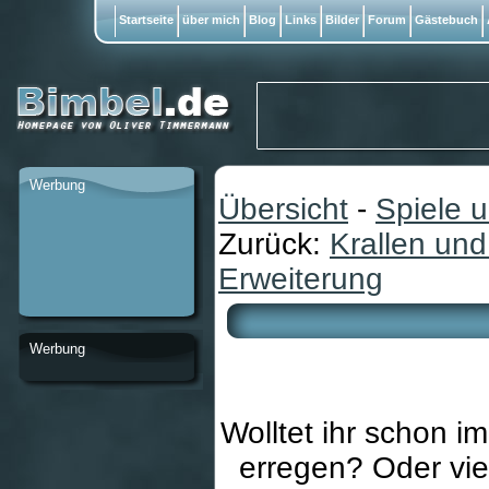
Startseite
über mich
Blog
Links
Bilder
Forum
Gästebuch
Werbung
Übersicht
-
Spiele 
Zurück:
Krallen und
Erweiterung
Werbung
Wolltet ihr schon 
erregen? Oder vie