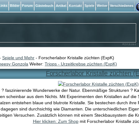
inks
Bilder
Forum
Gästebuch
Artikel
Kontakt
Spiele
Wetter
Verschiedenes
-
Spiele und Mehr
- Forscherlabor Kristalle züchten (ExpK)
heesy Gonzola
Weiter:
Triops - Urzeitkrebse züchten (ExpK)
Forscherlabor Kristalle züchten (
le ? faszinierende Wunderwerke der Natur. Ebenmäßige Strukturen ? Kan
n scheinbar aus dem Nichts. Mit Experimenten den Kristallen auf di
lsalzen entstehen blaue und blutrote Kristalle. Sie bestechen durch ihre 
e dagegen sind durchsichtig wie Diamanten. Die unterschiedlichen Eige
seitigen Versuchen. Zusätzlich können mit einem Steckbausystem die K
Hier klicken: Zum Shop
mit Forscherlabor Kristalle zü