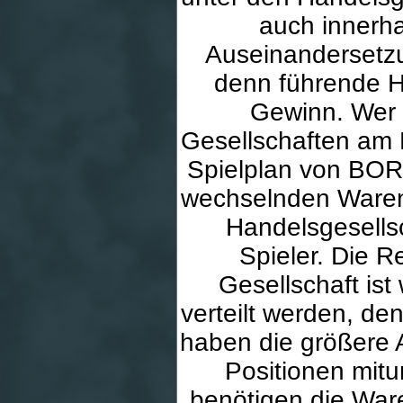
auch innerh
Auseinandersetzu
denn führende H
Gewinn. Wer b
Gesellschaften am 
Spielplan von BOR
wechselnden Waren 
Handelsgesellsc
Spieler. Die R
Gesellschaft ist
verteilt werden, de
haben die größere 
Positionen mitu
benötigen die Ware