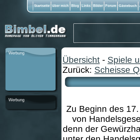
Startseite
über mich
Blog
Links
Bilder
Forum
Gästebuch
Werbung
Übersicht
-
Spiele 
Zurück:
Scheisse Q
Werbung
Zu Beginn des 17. 
von Handelsgesell
denn der Gewürzhan
unter den Handelsg