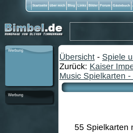
Startseite
über mich
Blog
Links
Bilder
Forum
Gästebuch
Werbung
Übersicht
-
Spiele 
Zurück:
Kaiser Imp
Music Spielkarten 
Werbung
55 Spielkarten 