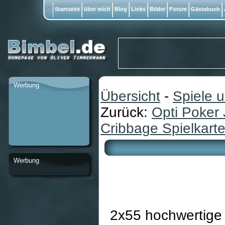
Startseite
über mich
Blog
Links
Bilder
Forum
Gästebuch
Werbung
Übersicht
-
Spiele 
Zurück:
Opti Poker
Cribbage Spielkart
Werbung
2x55 hochwertige 