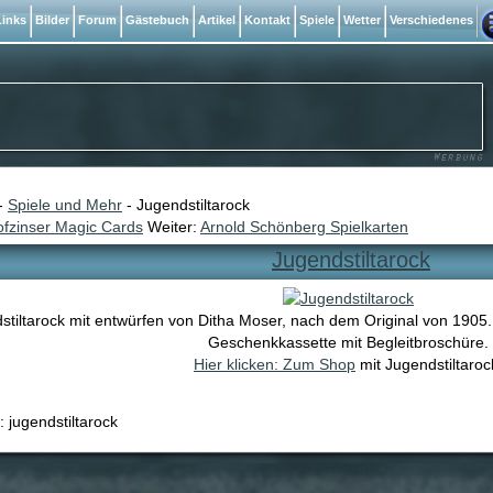
inks
Bilder
Forum
Gästebuch
Artikel
Kontakt
Spiele
Wetter
Verschiedenes
-
Spiele und Mehr
- Jugendstiltarock
fzinser Magic Cards
Weiter:
Arnold Schönberg Spielkarten
Jugendstiltarock
stiltarock mit entwürfen von Ditha Moser, nach dem Original von 1905.
Geschenkkassette mit Begleitbroschüre.
Hier klicken: Zum Shop
mit Jugendstiltaroc
: jugendstiltarock