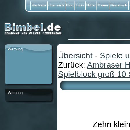
Startseite
über mich
Blog
Links
Bilder
Forum
Gästebuch
Werbung
Übersicht
-
Spiele 
Zurück:
Ambraser H
Spielblock groß 10 
Werbung
Zehn klein