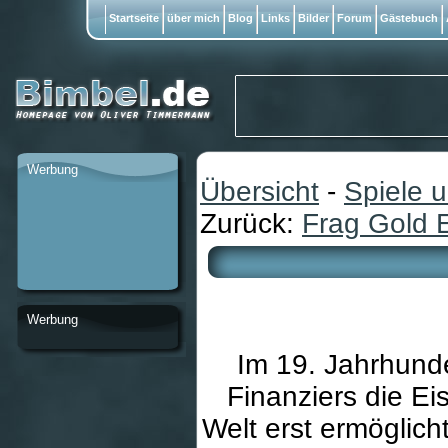
Startseite
über mich
Blog
Links
Bilder
Forum
Gästebuch
Werbung
Übersicht
-
Spiele 
Zurück:
Frag Gold E
Werbung
Im 19. Jahrhunde
Finanziers die E
Welt erst ermöglicht