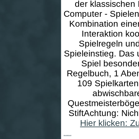
der klassische
Computer - Spielen
Kombination eine
Interaktion ko
Spielregeln und
Spieleinstieg. Da
Spiel besonders
Regelbuch, 1 Aben
109 Spielkarte
abwischbar
Questmeisterbögen
StiftAchtung: Nic
Hier klicken: 
Quest - Angriff der Orks