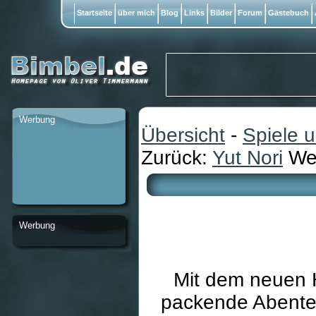
Startseite
über mich
Blog
Links
Bilder
Forum
Gästebuch
Werbung
Übersicht
-
Spiele 
Zurück:
Yut Nori
Wei
Werbung
Mit dem neuen H
packende Abenteue