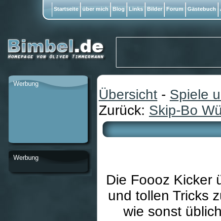
Startseite
über mich
Blog
Links
Bilder
Forum
Gästebuch
Werbung
Übersicht
-
Spiele 
Zurück:
Skip-Bo Wü
Werbung
Die Foooz Kicker 
und tollen Tricks
wie sonst üblic