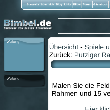
Startseite
über mich
Blog
Links
Bilder
Forum
Gästebuch
Werbung
Übersicht
-
Spiele 
Zurück:
Putziger R
Werbung
Malen Sie die Fel
Rahmen und 15 ver
Hier kl