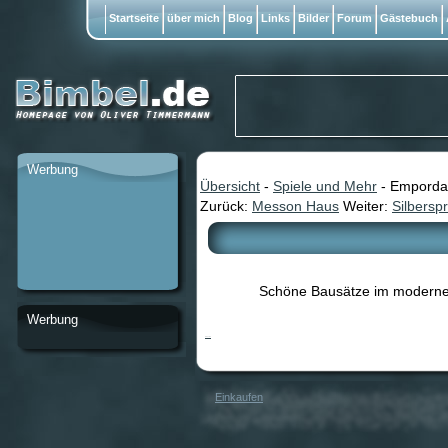
Startseite
über mich
Blog
Links
Bilder
Forum
Gästebuch
Werbung
Übersicht
-
Spiele und Mehr
- Emporda
Zurück:
Messon Haus
Weiter:
Silbersp
Schöne Bausätze im modernen
Werbung
Emporda
Einkaufen