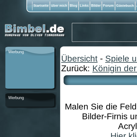
Startseite
über mich
Blog
Links
Bilder
Forum
Gästebuch
Werbung
Übersicht
-
Spiele 
Zurück:
Königin de
Werbung
Malen Sie die Fel
Bilder-Firnis
Acry
Hier k