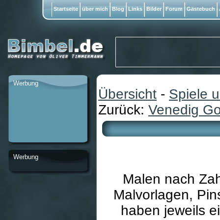
Startseite
über mich
Blog
Links
Bilder
Forum
Gästebuch
Werbung
Übersicht
-
Spiele 
Zurück:
Venedig Go
Werbung
Malen nach Zahl
Malvorlagen, Pins
haben jeweils e