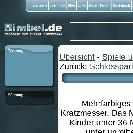
Startseite
über mich
Blog
Links
Bilder
Forum
Gästebuch
Werbung
Übersicht
-
Spiele 
Zurück:
Schlosspar
Werbung
Mehrfarbiges 
Kratzmesser. Das Mo
Kinder unter 36
unter unmitt