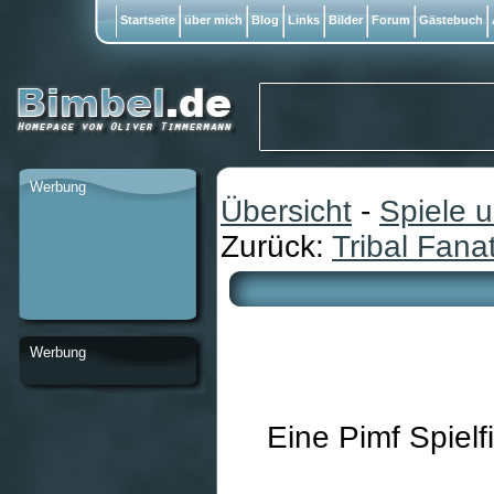
Startseite
über mich
Blog
Links
Bilder
Forum
Gästebuch
Werbung
Übersicht
-
Spiele 
Zurück:
Tribal Fana
Werbung
Eine Pimf Spielf