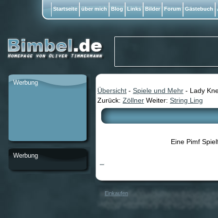
Startseite
über mich
Blog
Links
Bilder
Forum
Gästebuch
Werbung
Übersicht
-
Spiele und Mehr
- Lady Kne
Zurück:
Zöllner
Weiter:
String Ling
Eine Pimf Spiel
Werbung
Lady Knebeli
Einkaufen