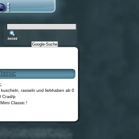
Google-Suche
lassic
 kuscheln, rasseln und liebhaben ab 0
 Crad/p
imi Classic !