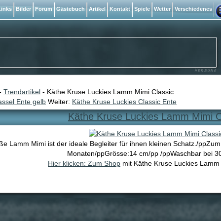
inks
Bilder
Forum
Gästebuch
Artikel
Kontakt
Spiele
Wetter
Verschiedenes
-
Trendartikel
- Käthe Kruse Luckies Lamm Mimi Classic
ssel Ente gelb
Weiter:
Käthe Kruse Luckies Classic Ente
Käthe Kruse Luckies Lamm Mimi C
e Lamm Mimi ist der ideale Begleiter für ihnen kleinen Schatz./ppZum
Monaten/ppGrösse:14 cm/pp /ppWaschbar bei 30
Hier klicken: Zum Shop
mit Käthe Kruse Luckies Lamm M