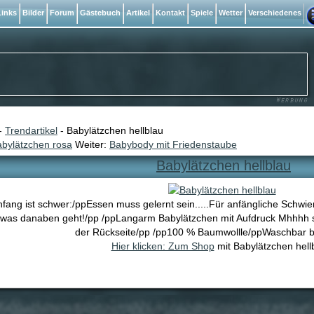
inks
Bilder
Forum
Gästebuch
Artikel
Kontakt
Spiele
Wetter
Verschiedenes
-
Trendartikel
- Babylätzchen hellblau
bylätzchen rosa
Weiter:
Babybody mit Friedenstaube
Babylätzchen hellblau
nfang ist schwer:/ppEssen muss gelernt sein.....Für anfängliche Schwie
l was danaben geht!/pp /ppLangarm Babylätzchen mit Aufdruck Mhhhh s
der Rückseite/pp /pp100 % Baumwollle/ppWaschbar b
Hier klicken: Zum Shop
mit Babylätzchen hell