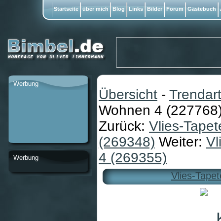
Startseite
über mich
Blog
Links
Bilder
Forum
Gästebuch
Werbung
Übersicht
-
Trendart
Wohnen 4 (227768
Zurück:
Vlies-Tapet
(269348)
Weiter:
Vl
4 (269355)
Werbung
Vlies-Tape