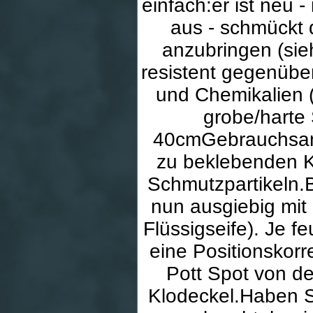
einfach:er ist neu -
aus - schmückt d
anzubringen (si
resistent gegenübe
und Chemikalien 
grobe/harte
40cmGebrauchsanw
zu beklebenden Kl
Schmutzpartikeln.
nun ausgiebig mit 
Flüssigseife). Je f
eine Positionskorr
Pott Spot von de
Klodeckel.Haben Si