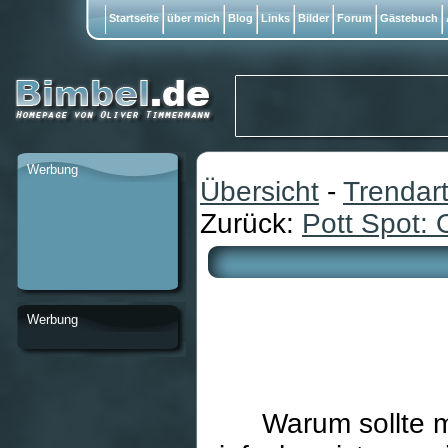
Startseite
über mich
Blog
Links
Bilder
Forum
Gästebuch
Werbung
Übersicht
-
Trendart
Zurück:
Pott Spot:
Werbung
Warum sollte