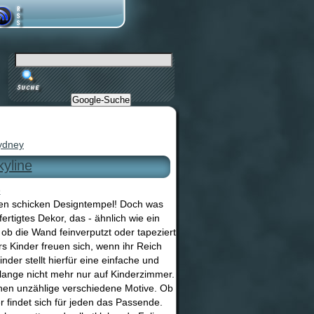
Google-Suche
ydney
yline
nen schicken Designtempel! Doch was
rtigtes Dekor, das - ähnlich wie ein
 ob die Wand feinverputzt oder tapeziert
s Kinder freuen sich, wenn ihr Reich
er stellt hierfür eine einfache und
 lange nicht mehr nur auf Kinderzimmer.
hen unzählige verschiedene Motive. Ob
 findet sich für jeden das Passende.