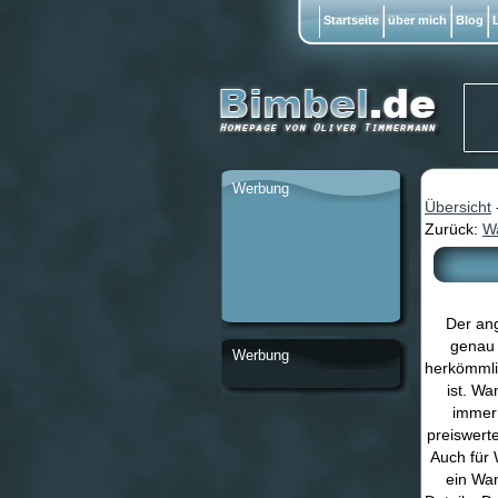
Startseite
über mich
Blog
L
Werbung
Übersicht
Zurück:
Wa
Der ang
genau 
Werbung
herkömmlic
ist. Wa
immer 
preiswert
Auch für 
ein Wan