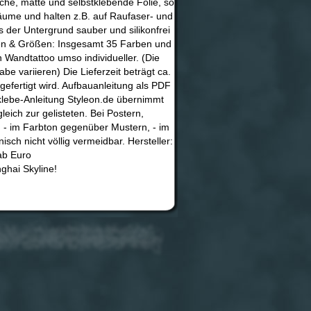
che, matte und selbstklebende Folie, so
räume und halten z.B. auf Raufaser- und
ss der Untergrund sauber und silikonfrei
rben & Größen: Insgesamt 35 Farben und
Wandtattoo umso individueller. (Die
 variieren) Die Lieferzeit beträgt ca.
gefertigt wird. Aufbauanleitung als PDF
klebe-Anleitung Styleon.de übernimmt
eich zur gelisteten. Bei Postern,
- im Farbton gegenüber Mustern, - im
sch nicht völlig vermeidbar. Hersteller:
 ab Euro
hai Skyline!