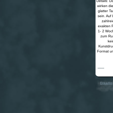
Details: D
wirken di
glatter T
sein. Auf
zahlre
exakten F
1- 2 Woch
zum Run
kei
Kunstdru
Format und
WandTattoo No.KP23 Shanghai Skyline
Einkaufen