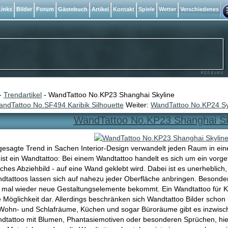
inks
Bilder
Forum
Gästebuch
Artikel
Kontakt
Spiele
Wetter
Verschiedenes
-
Trendartikel
- WandTattoo No.KP23 Shanghai Skyline
ndTattoo No.SF494 Karibik Silhouette
Weiter:
WandTattoo No.KP24 S
WandTattoo No.KP23 Shanghai Sk
esagte Trend in Sachen Interior-Design verwandelt jeden Raum in ei
ist ein Wandtattoo: Bei einem Wandtattoo handelt es sich um ein vorgefe
hes Abziehbild - auf eine Wand geklebt wird. Dabei ist es unerheblich,
ndtattoos lassen sich auf nahezu jeder Oberfläche anbringen. Besonder
mal wieder neue Gestaltungselemente bekommt. Ein Wandtattoo für Kind
e Möglichkeit dar. Allerdings beschränken sich Wandtattoo Bilder schon
Wohn- und Schlafräume, Küchen und sogar Büroräume gibt es inzwisc
dtattoo mit Blumen, Phantasiemotiven oder besonderen Sprüchen, hier