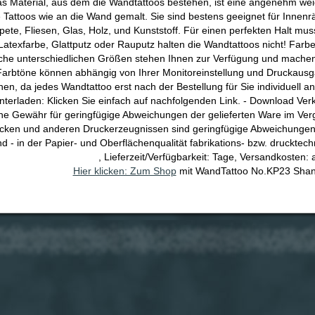
as Material, aus dem die Wandtattoos bestehen, ist eine angenehm wei
e Tattoos wie an die Wand gemalt. Sie sind bestens geeignet für Innen
apete, Fliesen, Glas, Holz, und Kunststoff. Für einen perfekten Halt mu
 Latexfarbe, Glattputz oder Rauputz halten die Wandtattoos nicht! Fa
iche unterschiedlichen Größen stehen Ihnen zur Verfügung und machen 
arbtöne können abhängig von Ihrer Monitoreinstellung und Druckausgabe
en, da jedes Wandtattoo erst nach der Bestellung für Sie individuell an
terladen: Klicken Sie einfach auf nachfolgenden Link. - Download Ver
ne Gewähr für geringfügige Abweichungen der gelieferten Ware im Vergl
cken und anderen Druckerzeugnissen sind geringfügige Abweichungen 
 - in der Papier- und Oberflächenqualität fabrikations- bzw. drucktechni
, Lieferzeit/Verfügbarkeit: Tage, Versandkosten:
Hier klicken: Zum Shop
mit WandTattoo No.KP23 Shang