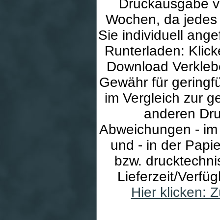
Druckausgabe var
Wochen, da jedes 
Sie individuell ang
Runterladen: Klick
Download Verklebe
Gewähr für geringf
im Vergleich zur g
anderen Dru
Abweichungen - im 
und - in der Papie
bzw. drucktechnis
Lieferzeit/Verfü
Hier klicken: