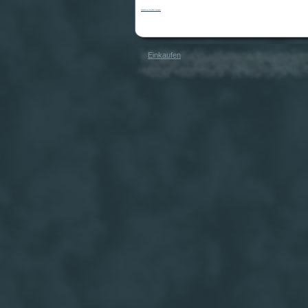
WandTattoo No.SF447 Parkplatz
Einkaufen