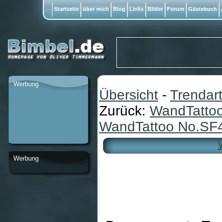
Startseite
über mich
Blog
Links
Bilder
Forum
Gästebuch
Werbung
Übersicht
-
Trendart
Zurück:
WandTattoo
WandTattoo No.SF4
Werbung