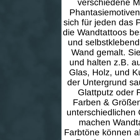
verschiedene M
Phantasiemotiven
sich für jeden das 
die Wandtattoos be
und selbstklebende
Wand gemalt. Sie
und halten z.B. au
Glas, Holz, und K
der Untergrund sau
Glattputz oder 
Farben & Größen
unterschiedlichen
machen Wandtat
Farbtöne können ab