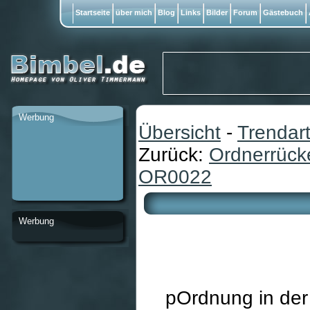
Startseite
über mich
Blog
Links
Bilder
Forum
Gästebuch
Werbung
Übersicht
-
Trendart
Zurück:
Ordnerrüc
OR0022
Werbung
pOrdnung in der