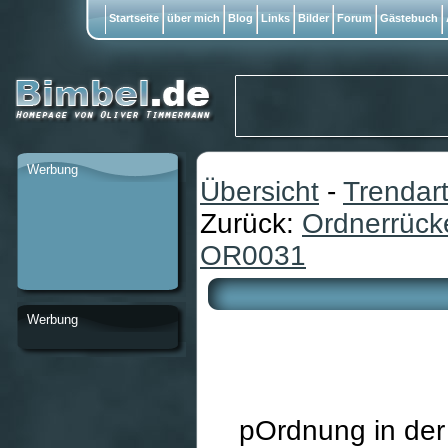
Startseite
über mich
Blog
Links
Bilder
Forum
Gästebuch
Werbung
Übersicht
-
Trendart
Zurück:
Ordnerrüc
OR0031
Werbung
pOrdnung in der