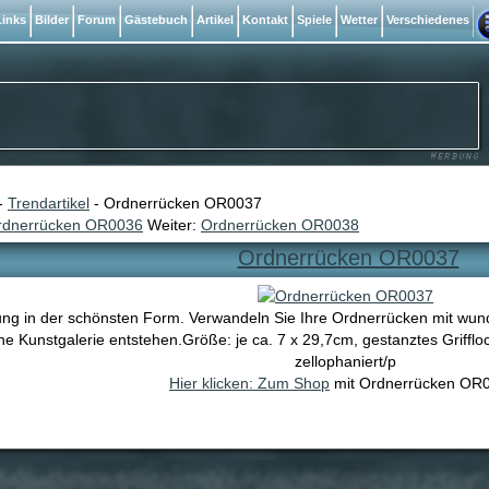
inks
Bilder
Forum
Gästebuch
Artikel
Kontakt
Spiele
Wetter
Verschiedenes
-
Trendartikel
- Ordnerrücken OR0037
rdnerrücken OR0036
Weiter:
Ordnerrücken OR0038
Ordnerrücken OR0037
ng in der schönsten Form. Verwandeln Sie Ihre Ordnerrücken mit wund
ine Kunstgalerie entstehen.Größe: je ca. 7 x 29,7cm, gestanztes Griffloc
zellophaniert/p
Hier klicken: Zum Shop
mit Ordnerrücken OR