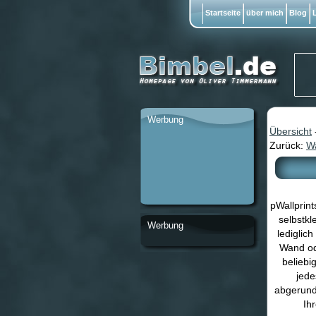
Startseite
über mich
Blog
L
Werbung
Übersicht
Zurück:
Wa
pWallprin
selbstkl
Werbung
lediglic
Wand od
beliebi
jede
abgerund
Ih