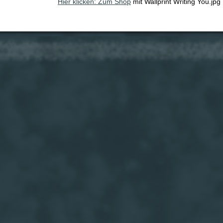
Hier klicken: Zum Shop
mit Wallprint Writing You.jpg