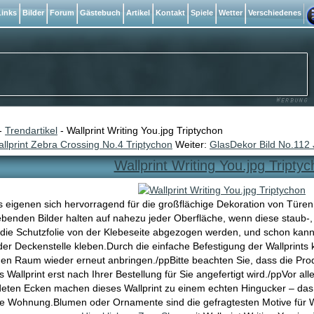
inks
Bilder
Forum
Gästebuch
Artikel
Kontakt
Spiele
Wetter
Verschiedenes
-
Trendartikel
- Wallprint Writing You.jpg Triptychon
llprint Zebra Crossing No.4 Triptychon
Weiter:
GlasDekor Bild No.112 
Wallprint Writing You.jpg Tripty
ts eigenen sich hervorragend für die großflächige Dekoration von Tür
ebenden Bilder halten auf nahezu jeder Oberfläche, wenn diese staub-, f
h die Schutzfolie von der Klebeseite abgezogen werden, und schon kan
er Deckenstelle kleben.Durch die einfache Befestigung der Wallprints
gen Raum wieder erneut anbringen./ppBitte beachten Sie, dass die Prod
s Wallprint erst nach Ihrer Bestellung für Sie angefertigt wird./ppVor 
eten Ecken machen dieses Wallprint zu einem echten Hingucker – das i
re Wohnung.Blumen oder Ornamente sind die gefragtesten Motive für W