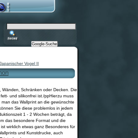
Google-Suche
Japanischer Vogel II
chon
en, Wänden, Schränken oder Decken. Die
ett- und silikonfrei ist./ppHierzu muss
n man das Wallprint an die gewünschte
 können Sie diese problemlos in jedem
uktionszeit 1 - 2 Wochen beträgt, da
allem das besondere Format und die
st wirklich etwas ganz Besonderes für
allprints und Kunstdrucke, auch