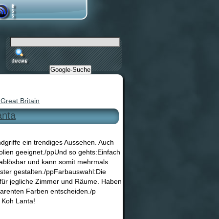
Google-Suche
Great Britain
anta
dgriffe ein trendiges Aussehen. Auch
lien geeignet./ppUnd so gehts:Einfach
rablösbar und kann somit mehrmals
ster gestalten./ppFarbauswahl:Die
 für jegliche Zimmer und Räume. Haben
parenten Farben entscheiden./p
 Koh Lanta!