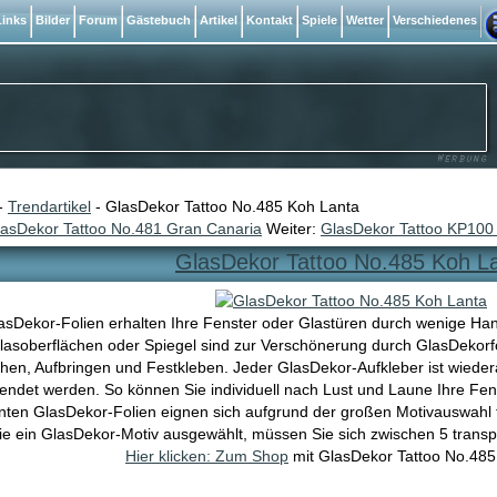
inks
Bilder
Forum
Gästebuch
Artikel
Kontakt
Spiele
Wetter
Verschiedenes
-
Trendartikel
- GlasDekor Tattoo No.485 Koh Lanta
asDekor Tattoo No.481 Gran Canaria
Weiter:
GlasDekor Tattoo KP100 
GlasDekor Tattoo No.485 Koh L
asDekor-Folien erhalten Ihre Fenster oder Glastüren durch wenige Han
asoberflächen oder Spiegel sind zur Verschönerung durch GlasDekorfo
hen, Aufbringen und Festkleben. Jeder GlasDekor-Aufkleber ist wiede
endet werden. So können Sie individuell nach Lust und Laune Ihre Fen
nten GlasDekor-Folien eignen sich aufgrund der großen Motivauswahl
ie ein GlasDekor-Motiv ausgewählt, müssen Sie sich zwischen 5 trans
Hier klicken: Zum Shop
mit GlasDekor Tattoo No.485