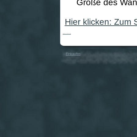
Größe des Wand
Hier klicken: Zum
WandTattoo No.CA5 The Band
Einkaufen