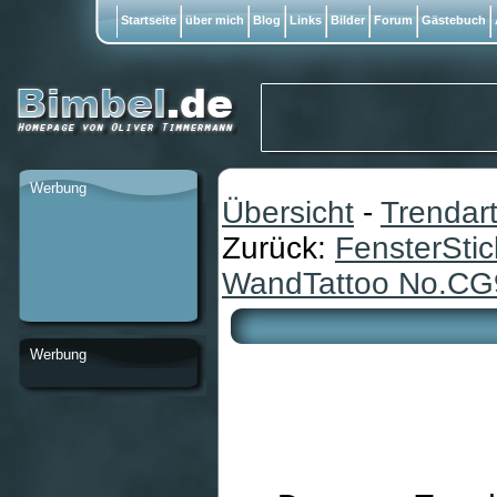
Startseite
über mich
Blog
Links
Bilder
Forum
Gästebuch
Werbung
Übersicht
-
Trendart
Zurück:
FensterStic
WandTattoo No.CG9
Werbung