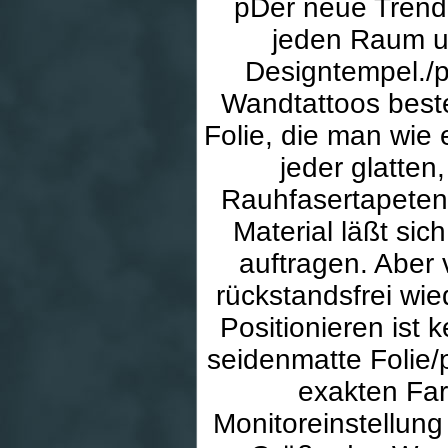
pDer neue Trend 
jeden Raum una
Designtempel./p
Wandtattoos best
Folie, die man wie
jeder glatten
Rauhfasertapeten 
Material läßt si
auftragen. Aber 
rückstandsfrei wie
Positionieren ist 
seidenmatte Folie/
exakten Far
Monitoreinstellun