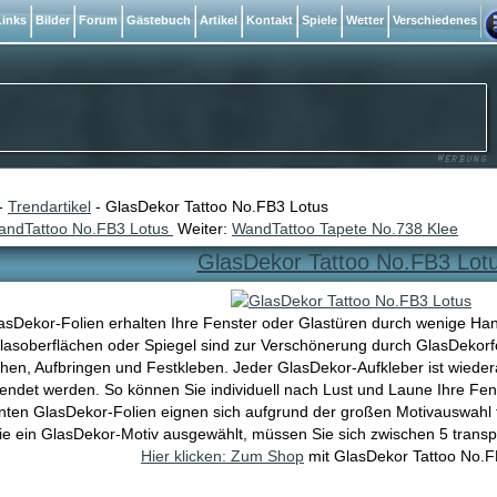
inks
Bilder
Forum
Gästebuch
Artikel
Kontakt
Spiele
Wetter
Verschiedenes
-
Trendartikel
- GlasDekor Tattoo No.FB3 Lotus
andTattoo No.FB3 Lotus
Weiter:
WandTattoo Tapete No.738 Klee
GlasDekor Tattoo No.FB3 Lot
asDekor-Folien erhalten Ihre Fenster oder Glastüren durch wenige Han
asoberflächen oder Spiegel sind zur Verschönerung durch GlasDekorfo
hen, Aufbringen und Festkleben. Jeder GlasDekor-Aufkleber ist wiede
endet werden. So können Sie individuell nach Lust und Laune Ihre Fen
nten GlasDekor-Folien eignen sich aufgrund der großen Motivauswahl
ie ein GlasDekor-Motiv ausgewählt, müssen Sie sich zwischen 5 trans
Hier klicken: Zum Shop
mit GlasDekor Tattoo No.F