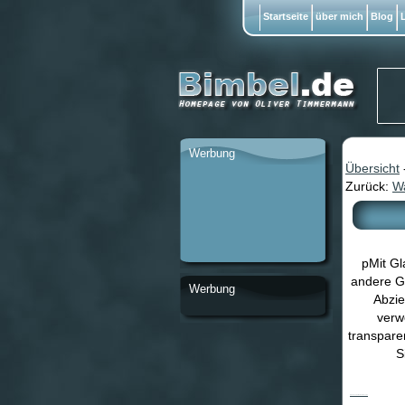
Startseite
über mich
Blog
L
Werbung
Übersicht
Zurück:
W
pMit Gl
andere Gl
Werbung
Abzie
verw
transpare
S
GlasDekor Tattoo No.FB3 Lotus