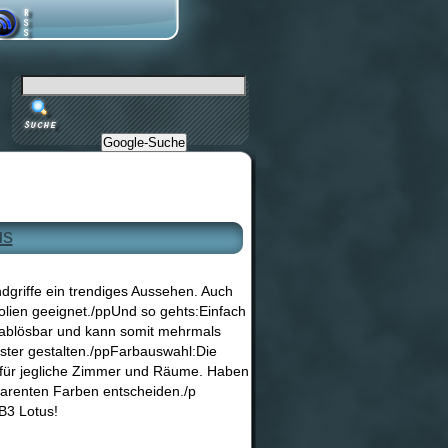
Google-Suche
us
dgriffe ein trendiges Aussehen. Auch
lien geeignet./ppUnd so gehts:Einfach
rablösbar und kann somit mehrmals
ster gestalten./ppFarbauswahl:Die
 für jegliche Zimmer und Räume. Haben
parenten Farben entscheiden./p
B3 Lotus!