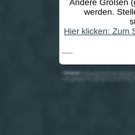
Andere Größen (g
werden. Stell
s
Hier klicken: Zum
WandTattoo No.IS42 Hot Water Splash
Einkaufen