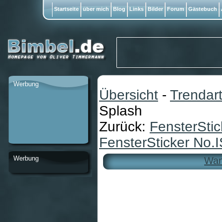
Startseite
über mich
Blog
Links
Bilder
Forum
Gästebuch
Werbung
Übersicht
-
Trendart
Splash
Zurück:
FensterSti
FensterSticker No.
Werbung
Wan