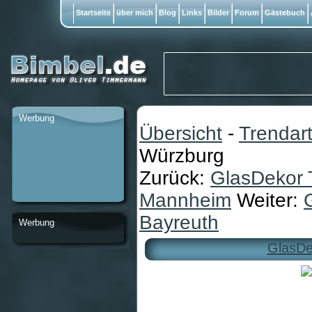
Startseite
über mich
Blog
Links
Bilder
Forum
Gästebuch
Werbung
Übersicht
-
Trendart
Würzburg
Zurück:
GlasDekor 
Mannheim
Weiter:
Bayreuth
Werbung
GlasDe