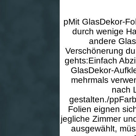
pMit GlasDekor-Fol
durch wenige Ha
andere Glas
Verschönerung dur
gehts:Einfach Abz
GlasDekor-Aufkle
mehrmals verwen
nach 
gestalten./ppFar
Folien eignen sic
jegliche Zimmer un
ausgewählt, müs