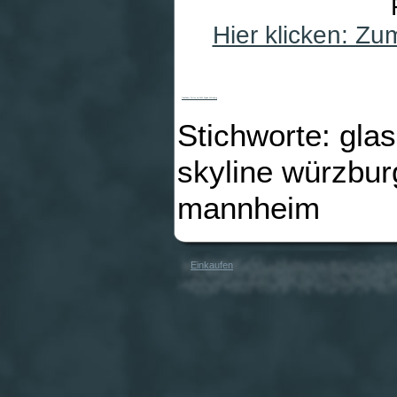
Hier klicken: Z
GlasDekor Tattoo No.AC12 Skyline Würzburg
Stichworte: gla
skyline würzburg
mannheim
Einkaufen