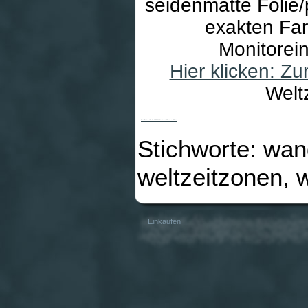
seidenmatte Folie/
exakten Far
Monitorei
Hier klicken: Z
Welt
WandTattoo Uhr No.AC42 Weltzeitzonen 122cm x 233cm
Stichworte: wan
weltzeitzonen, 
Einkaufen