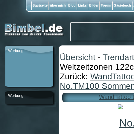
Startseite
über mich
Blog
Links
Bilder
Forum
Gästebuch
Werbung
Übersicht
-
Trendart
Weltzeitzonen 122
Zurück:
WandTatto
No.TM100 Sommerw
Werbung
WandTattoo 