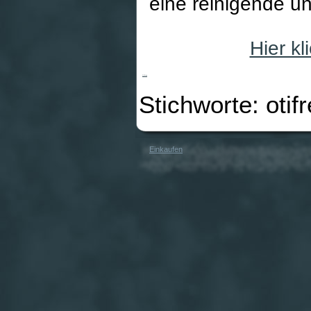
eine reinigende un
Hier k
Otifree
Stichworte: otifr
Einkaufen