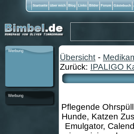
Startseite
über mich
Blog
Links
Bilder
Forum
Gästebuch
Werbung
Übersicht
-
Medikam
Zurück:
IPALIGO K
Werbung
Pflegende Ohrspüll
Hunde, Katzen Zus
Emulgator, Calend