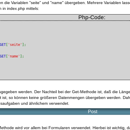
n die Variablen "seite" und "name" übergeben. Mehrere Variablen lass
 in index.php mittels:
Php-Code:
GET
[
'seite'
GET
[
'name'
sgegeben werden. Der Nachteil bei der Get-Methode ist, daß die Länge
t ist, so können keine größeren Datenmengen übergeben werden. Daher
nsaufgaben und ähnlichem verwendet.
Post
ethode wird vor allem bei Formularen verwendet. Hierbei ist wichtig,