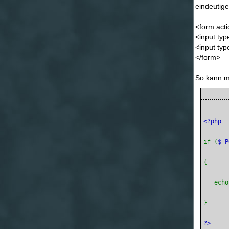
eindeutig
<form act
<input typ
<input ty
</form>
So kann m
if (
$_P
   echo
?>