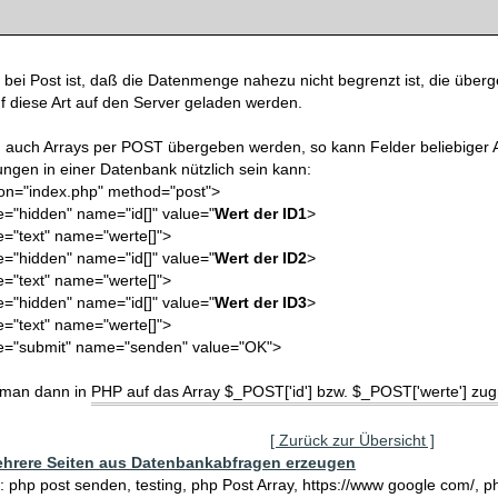
l bei Post ist, daß die Datenmenge nahezu nicht begrenzt ist, die übe
f diese Art auf den Server geladen werden.
 auch Arrays per POST übergeben werden, so kann Felder beliebiger 
ngen in einer Datenbank nützlich sein kann:
ion="index.php" method="post">
e="hidden" name="id[]" value="
Wert der ID1
>
e="text" name="werte[]">
e="hidden" name="id[]" value="
Wert der ID2
>
e="text" name="werte[]">
e="hidden" name="id[]" value="
Wert der ID3
>
e="text" name="werte[]">
pe="submit" name="senden" value="OK">
man dann in PHP auf das Array $_POST['id'] bzw. $_POST['werte'] zugr
[ Zurück zur Übersicht ]
hrere Seiten aus Datenbankabfragen erzeugen
: php post senden, testing, php Post Array, https://www google com/, 