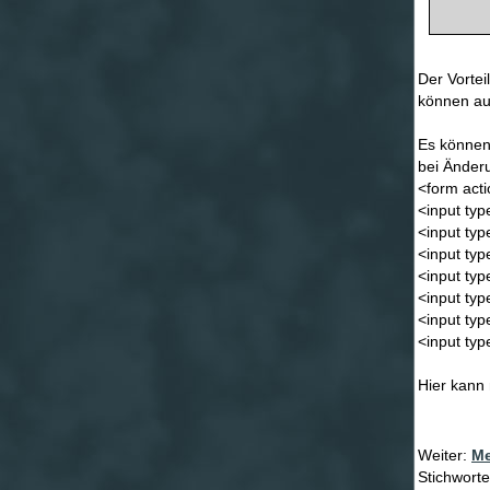
Der Vortei
können au
Es können
bei Änderu
<form act
<input typ
<input typ
<input typ
<input typ
<input typ
<input typ
<input ty
Hier kann 
Weiter:
Me
Stichworte