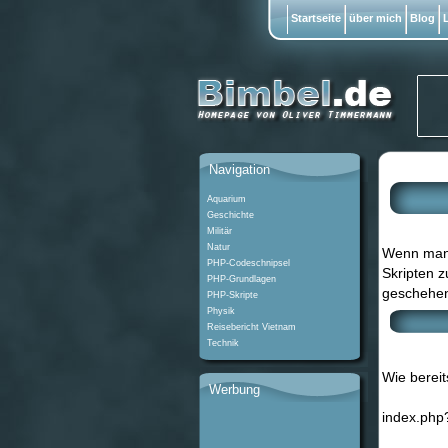
Startseite
über mich
Blog
L
Navigation
Aquarium
Geschichte
Militär
Natur
Wenn man e
PHP-Codeschnipsel
Skripten z
PHP-Grundlagen
geschehen
PHP-Skripte
Physik
Reisebericht Vietnam
Technik
Wie bereit
Werbung
index.php