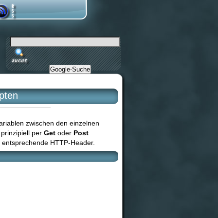
Google-Suche
pten
ariablen zwischen den einzelnen
rinzipiell per
Get
oder
Post
er entsprechende HTTP-Header.