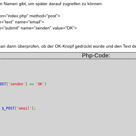
en Namen gibt, um später darauf zugreifen zu können:
ion="index.php" method="post">
e="text" name="email">
pe="submit" name="senden" value="OK">
an dann überprüfen, ob der OK-Knopf gedrückt wurde und den Text de
Php-Code:
OST
[
'senden'
] == 
'OK'
 
$_POST
[
'email'