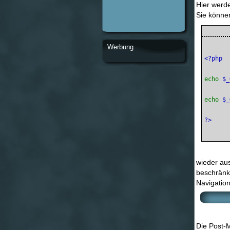
Hier werde
Sie können
Werbung
echo 
$_
echo 
$_
?>
wieder au
beschränk
Navigatio
Die Post-M