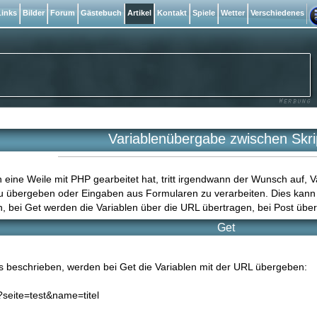
inks
Bilder
Forum
Gästebuch
Artikel
Kontakt
Spiele
Wetter
Verschiedenes
Variablenübergabe zwischen Skri
ine Weile mit PHP gearbeitet hat, tritt irgendwann der Wunsch auf, V
u übergeben oder Eingaben aus Formularen zu verarbeiten. Dies kann p
, bei Get werden die Variablen über die URL übertragen, bei Post üb
Get
s beschrieben, werden bei Get die Variablen mit der URL übergeben:
?seite=test&name=titel