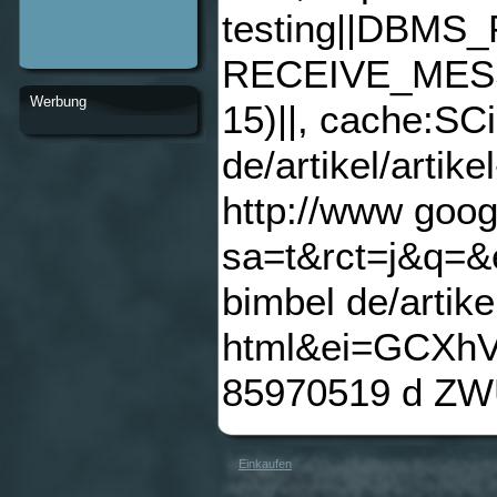
testing||DBMS
RECEIVE_MESS
Werbung
15)||, cache:S
de/artikel/artik
http://www goog
sa=t&rct=j&q=
bimbel de/artike
html&ei=GCX
85970519 d ZWU
Einkaufen