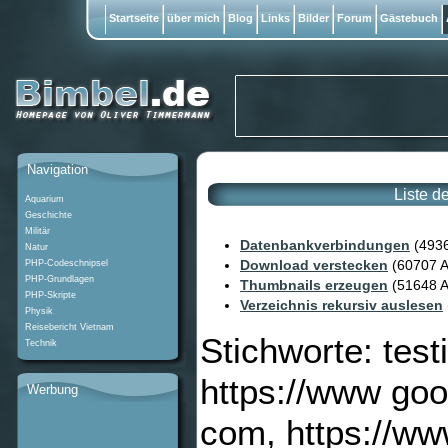
Startseite
über mich
Blog
Links
Bilder
Forum
Gästebuch
Navigation
Liste d
Aquarium
Geschichte
Militär
Datenbankverbindungen
(4936
Natur
Download verstecken
(60707 A
PHP-Codeschnipsel
PHP-Grundlagen
Thumbnails erzeugen
(51648 A
PHP-Skripte
Verzeichnis rekursiv auslesen
Physik
Reisebericht Vietnam
Stichworte: tes
Technik
https://www goo
Werbung
com, https://ww