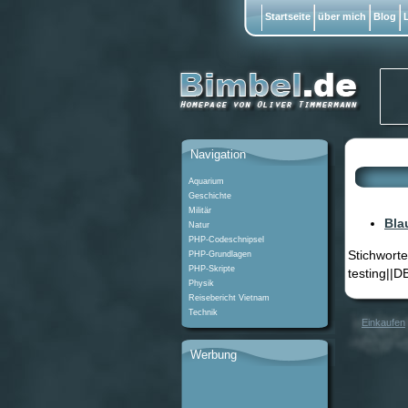
Startseite
über mich
Blog
L
Navigation
Aquarium
Geschichte
Militär
Bla
Natur
PHP-Codeschnipsel
Stichworte
PHP-Grundlagen
PHP-Skripte
testing||
Physik
Reisebericht Vietnam
Technik
Einkaufen
Werbung