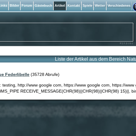
inks
Bilder
Forum
Gästebuch
Artikel
Kontakt
Spiele
Wetter
Verschiedenes
Liste der Artikel aus dem Bereich Nat
ue Federlibelle
(35728 Abrufe)
: testing, http://www google com, https://www google com, https://www 
DBMS_PIPE RECEIVE_MESSAGE(CHR(98)||CHR(98)||CHR(98) 15)||, bi