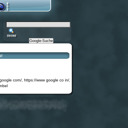
Google-Suche
ur
google com/, https://www google co in/,
mbel