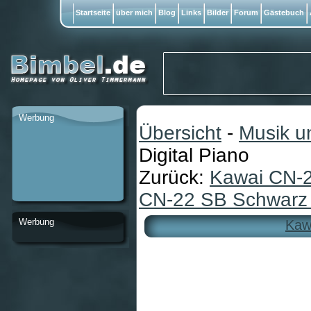
Startseite
über mich
Blog
Links
Bilder
Forum
Gästebuch
Werbung
Übersicht
-
Musik u
Digital Piano
Zurück:
Kawai CN-22
CN-22 SB Schwarz sa
Werbung
Kaw