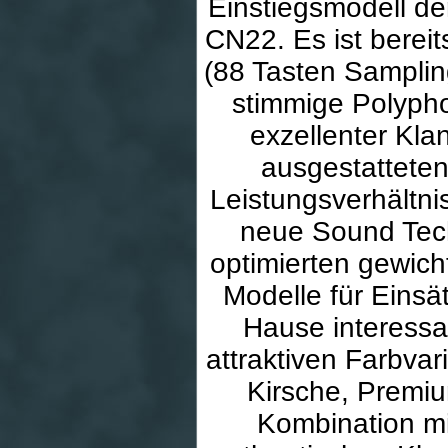
Einstiegsmodell d
CN22. Es ist berei
(88 Tasten Sampling
stimmige Polyph
exzellenter Kla
ausgestatteten
Leistungsverhältni
neue Sound Tech
optimierten gewich
Modelle für Einsä
Hause interessan
attraktiven Farbva
Kirsche, Premiu
Kombination mi