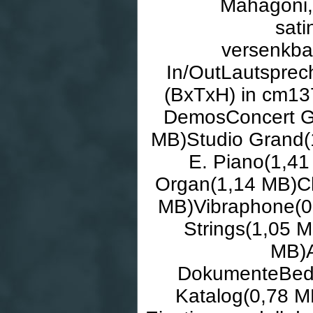
Mahagoni,
sati
versenkba
In/OutLautsprec
(BxTxH) in cm13
DemosConcert Gr
MB)Studio Grand(
E. Piano(1,4
Organ(1,14 MB)C
MB)Vibraphone(0
Strings(1,05 
MB)A
DokumenteBedi
Katalog(0,78 M