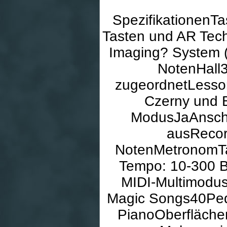
SpezifikationenT
Tasten und AR Tec
Imaging? System 
NotenHall3
zugeordnetLesson
Czerny und 
ModusJaAnschl
ausRecor
NotenMetronomTakt
Tempo: 10-300 B
MIDI-Multimodu
Magic Songs40Peda
PianoOberfläche