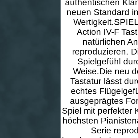
authentischen Klan
neuen Standard in 
Wertigkeit.SPI
Action IV-F Tas
natürlichen An
reproduzieren. D
Spielgefühl du
Weise.Die neu d
Tastatur lässt d
echtes Flügelgef
ausgeprägtes Fo
Spiel mit perfekter 
höchsten Pianiste
Serie repro