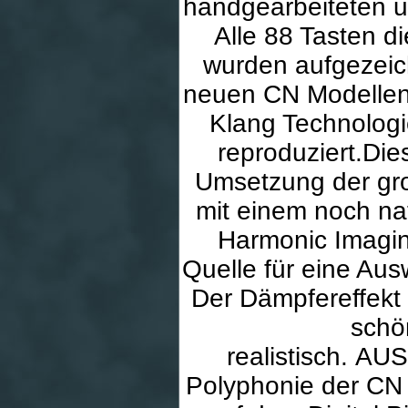
handgearbeiteten u
Alle 88 Tasten 
wurden aufgezeich
neuen CN Modellen
Klang Technologi
reproduziert.Die
Umsetzung der gro
mit einem noch nat
Harmonic Imaging
Quelle für eine Au
Der Dämpfereffekt 
schö
realistisch. A
Polyphonie der CN 