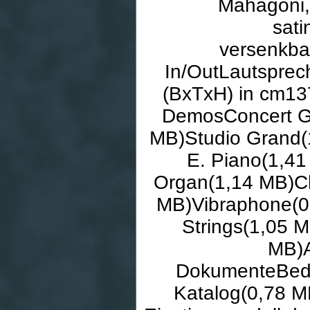
Mahagoni,
sati
versenkba
In/OutLautsprec
(BxTxH) in cm13
DemosConcert Gr
MB)Studio Grand(
E. Piano(1,4
Organ(1,14 MB)C
MB)Vibraphone(0
Strings(1,05 
MB)A
DokumenteBedi
Katalog(0,78 M