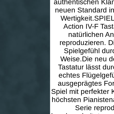
authentischen Klan
neuen Standard in 
Wertigkeit.SPI
Action IV-F Tas
natürlichen An
reproduzieren. D
Spielgefühl du
Weise.Die neu d
Tastatur lässt d
echtes Flügelgef
ausgeprägtes Fo
Spiel mit perfekter 
höchsten Pianiste
Serie repro