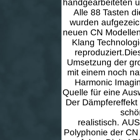
handgearbeiteten u
Alle 88 Tasten 
wurden aufgezeich
neuen CN Modellen
Klang Technologi
reproduziert.Die
Umsetzung der gro
mit einem noch nat
Harmonic Imaging
Quelle für eine Au
Der Dämpfereffekt 
schö
realistisch. A
Polyphonie der CN 