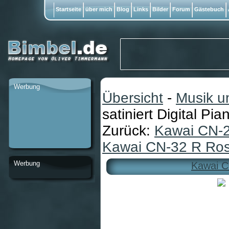
Startseite
über mich
Blog
Links
Bilder
Forum
Gästebuch
Werbung
Übersicht
-
Musik u
satiniert Digital Pia
Zurück:
Kawai CN-2
Kawai CN-32 R Rose
Werbung
Kawai CN