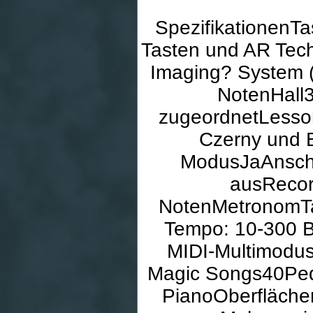
SpezifikationenT
Tasten und AR Tec
Imaging? System 
NotenHall3
zugeordnetLesson
Czerny und 
ModusJaAnschl
ausRecor
NotenMetronomTakt
Tempo: 10-300 B
MIDI-Multimodu
Magic Songs40Peda
PianoOberfläche