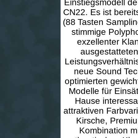
Einstiegsmodell d
CN22. Es ist berei
(88 Tasten Sampling
stimmige Polyph
exzellenter Kla
ausgestatteten
Leistungsverhältni
neue Sound Tech
optimierten gewich
Modelle für Einsä
Hause interessan
attraktiven Farbva
Kirsche, Premiu
Kombination mi