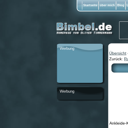
Startseite
über mich
Blog
L
Werbung
Übersicht
Zurück:
Ru
Werbung
Ankleide-