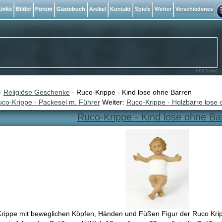
inks
Bilder
Forum
Gästebuch
Artikel
Kontakt
Spiele
Wetter
Verschiedenes
-
Religiöse Geschenke
- Ruco-Krippe - Kind lose ohne Barren
co-Krippe - Packesel m. Führer
Weiter:
Ruco-Krippe - Holzbarre lose 
Ruco-Krippe - Kind lose ohne Ba
Krippe mit beweglichen Köpfen, Händen und Füßen Figur der Ruco Krippe