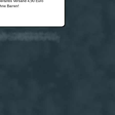
der&nbs Versand 4,90 Euro
ohne Barren!