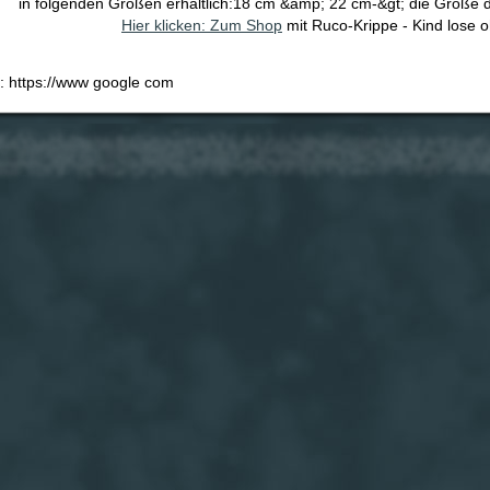
in folgenden Größen erhältlich:18 cm &amp; 22 cm-&gt; die Größe 
Hier klicken: Zum Shop
mit Ruco-Krippe - Kind lose 
e: https://www google com