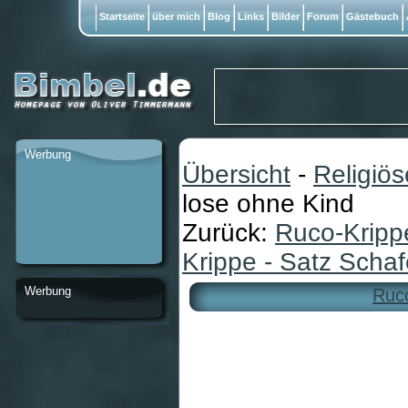
Startseite
über mich
Blog
Links
Bilder
Forum
Gästebuch
Werbung
Übersicht
-
Religiö
lose ohne Kind
Zurück:
Ruco-Krippe
Krippe - Satz Schafe
Werbung
Ruco