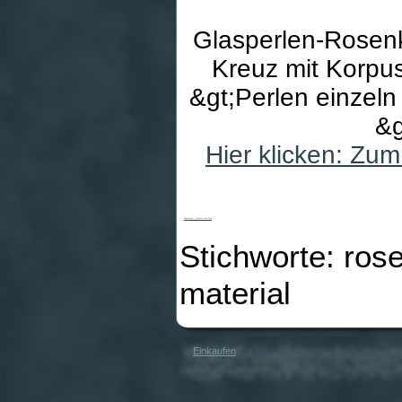
Glasperlen-Rosenkra
Kreuz mit Korpus
&gt;Perlen einzeln
&g
Hier klicken: Zu
Rosenkranz - Verzierte Glas-Perle
Stichworte: ros
material
Einkaufen