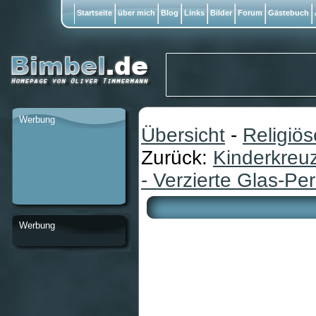
Startseite
über mich
Blog
Links
Bilder
Forum
Gästebuch
Werbung
Übersicht
-
Religiö
Zurück:
Kinderkreuz
- Verzierte Glas-Per
Werbung