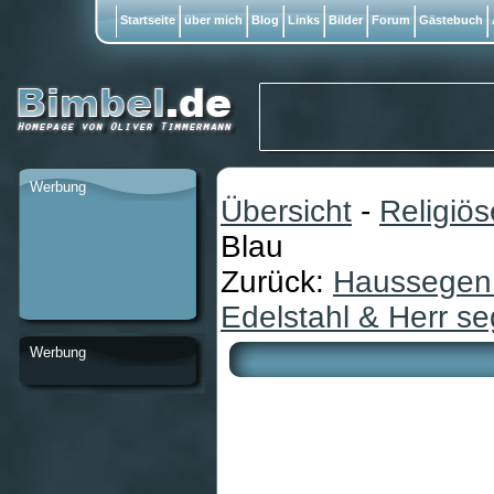
Startseite
über mich
Blog
Links
Bilder
Forum
Gästebuch
Werbung
Übersicht
-
Religiö
Blau
Zurück:
Haussegen 
Edelstahl & Herr s
Werbung