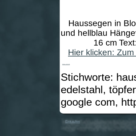
Haussegen in Blo
und hellblau Hänge
16 cm Text
Hier klicken: Zu
Haussegen - Keramik & Blau
Stichworte: ha
edelstahl, töpf
google com, htt
Einkaufen