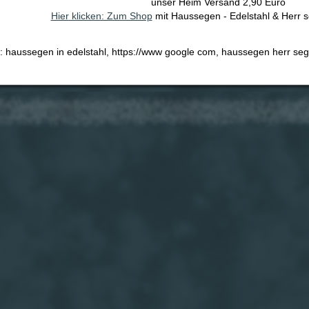
unser Heim Versand 2,90 Euro
Hier klicken: Zum Shop
mit Haussegen - Edelstahl & Herr 
e: haussegen in edelstahl, https://www google com, haussegen herr s