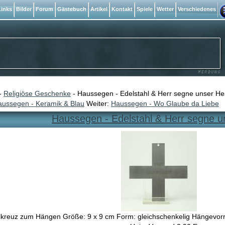
inks
Bilder
Forum
Gästebuch
Artikel
Kontakt
Spiele
Wetter
Verschiedenes
-
Religiöse Geschenke
- Haussegen - Edelstahl & Herr segne unser H
ussegen - Keramik & Blau
Weiter:
Haussegen - Wo Glaube da Liebe
Haussegen - Edelstahl & Herr segne 
lkreuz zum Hängen Größe: 9 x 9 cm Form: gleichschenkelig Hängevorri