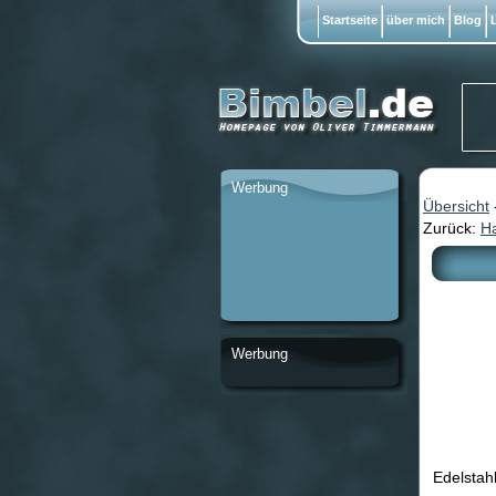
Startseite
über mich
Blog
L
Werbung
Übersicht
Zurück:
Ha
Werbung
Edelstah