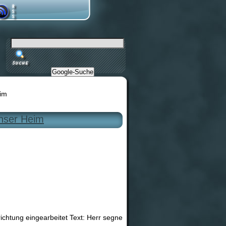
Google-Suche
eim
unser Heim
chtung eingearbeitet Text: Herr segne