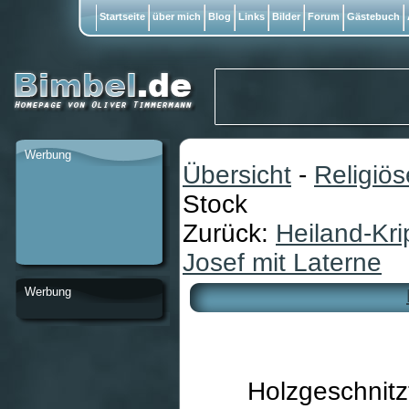
Startseite
über mich
Blog
Links
Bilder
Forum
Gästebuch
Werbung
Übersicht
-
Religiö
Stock
Zurück:
Heiland-Kri
Josef mit Laterne
Werbung
Holzgeschnitz