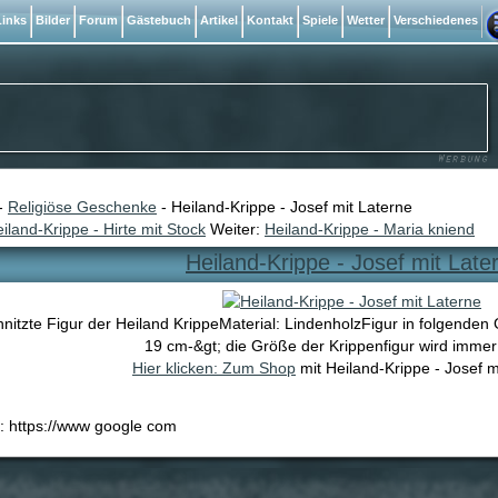
inks
Bilder
Forum
Gästebuch
Artikel
Kontakt
Spiele
Wetter
Verschiedenes
-
Religiöse Geschenke
- Heiland-Krippe - Josef mit Laterne
iland-Krippe - Hirte mit Stock
Weiter:
Heiland-Krippe - Maria kniend
Heiland-Krippe - Josef mit Late
nitzte Figur der Heiland KrippeMaterial: LindenholzFigur in folgenden
19 cm-&gt; die Größe der Krippenfigur wird immer
Hier klicken: Zum Shop
mit Heiland-Krippe - Josef m
e: https://www google com